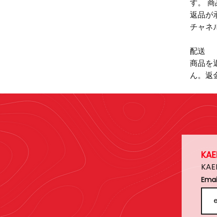
す。 
返品が
チャネ
配送
商品を
ん。返
KA
KA
Emai