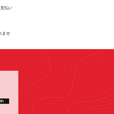
品支払い
れませ
in