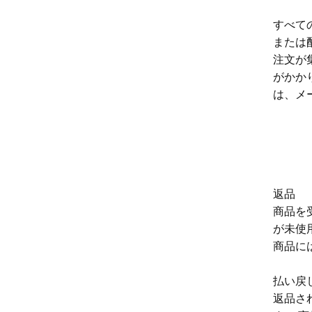
すべて
または
注文が
がかか
は、メ
返品
商品を
が未使
商品に
払い戻
返品さ