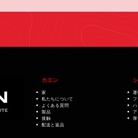
カエン
家
運
私たちについて
フ
よくある質問
ハ
製品
ア
接触
厚
配送と返品