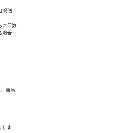
は発送
らに日数
る場合
は、商品
せしま