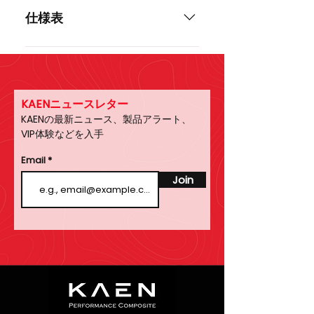
グの輸送中やクラブの出し入れの
記までご連絡ください。 TEL: 06-
仕様表
際に生じた破損（キズ含む）、故
7632-1676 または
意・過失を問わず外的要因による
info@kaengolf.jp
破損（キズ含む）は交換の対象外
となりますのでご了承ください。
メーカーによる返金保証はござい
KAENニュースレター
ません。
KAENの最新ニュース、製品アラート、
VIP体験などを入手
Email
Join