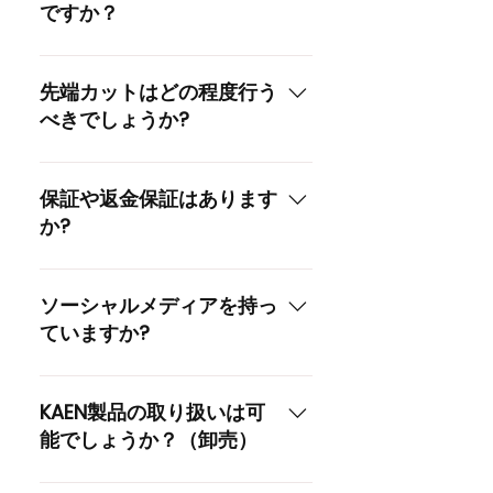
ですか？
独自のソフトフレックスとトルク
低減シャフト設計により、エネル
先端カットはどの程度行う
ギーを失わずに高弾道のショット
べきでしょうか?
を簡単に打つことができます。ぜ
ひお試しください。
下記のシャフトカット表をご覧く
ださい。※先端カットによりスペ
保証や返金保証はあります
ックの微調整が可能です。※※ク
か?
ラブの組み立てやシャフト交換は
ゴルフ工房・専門店・クラブメー
ご購入後1年以内に通常のゴルフプ
カーに依頼することをおすすめし
レー中にシャフトが破損したり使
ソーシャルメディアを持っ
ます。
用できなくなった場合は、購入店
ていますか?
を通じてメーカー（KAENジャパ
ン株式会社）までご返品くださ
インスタグラム: @kaengolf_jp
い。シャフトの状態を確認させて
Facebook: カエンゴルフ ぜひフ
KAEN製品の取り扱いは可
いただき、製造上の欠陥と確認で
ォローしてください 🙂
能でしょうか？（卸売）
きた場合は、同一シャフトと交換
させていただきます。ゴルフバッ
卸売に関するお問い合わせは、下