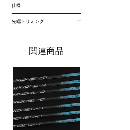
仕様
モ
長さ
グ
先端
ヒント
先端トリミング
デ
OD
ル
2HB
3HY
4HB
5HB
6HB
7HB
（で）
（グ）
（で）
（で）
関連商品
0.0"
0.0"
1.0"
1.0"
2.0"
2.0"
HB
42イ
48
0.37イ
4.5
標準チップカット
4
ンチ
ンチ
ゼ
ロ
HB
42イ
58
0.37イ
4.5
5
ンチ
ンチ
ゼ
ロ
HB
42イ
65
0.37イ
4.5
6
ンチ
ンチ
ゼ