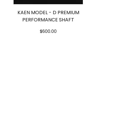
ロ
KAEN MODEL - D PREMIUM
FLYZ フェアウェイウ
HB
42イ
75
0.37イ
4.5
PERFORMANCE SHAFT
ト FWシリーズ（スリ
7
ンチ
ンチ
価格
$600.00
ゼ
ロ
HB
42イ
85
0.37イ
4.5
8
ンチ
ンチ
カートに追加する
ゼ
ロ
KAENニュースレター
KAENの最新ニュース、製品アラート、
VIP体験などを入手
Email
Join